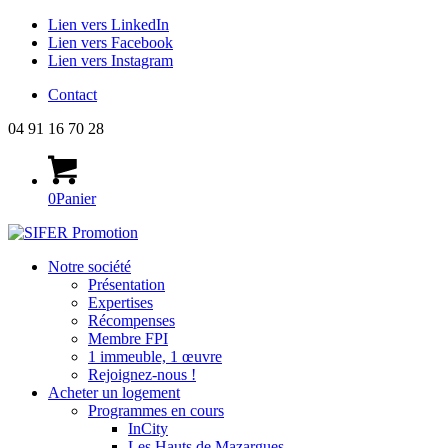
Lien vers LinkedIn
Lien vers Facebook
Lien vers Instagram
Contact
04 91 16 70 28
0
Panier
Notre société
Présentation
Expertises
Récompenses
Membre FPI
1 immeuble, 1 œuvre
Rejoignez-nous !
Acheter un logement
Programmes en cours
InCity
Les Hauts de Mazargues