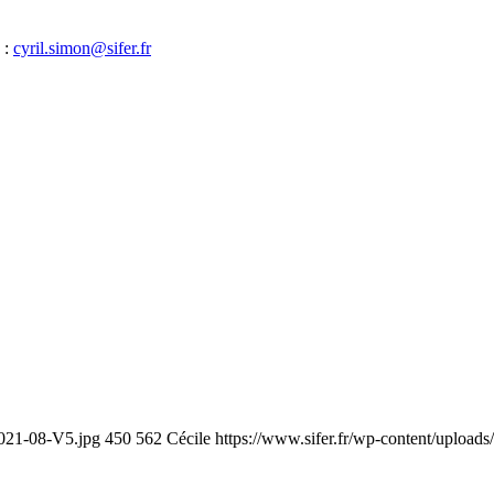
 :
cyril.simon@sifer.fr
2021-08-V5.jpg
450
562
Cécile
https://www.sifer.fr/wp-content/uploads