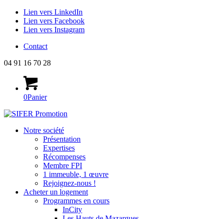
Lien vers LinkedIn
Lien vers Facebook
Lien vers Instagram
Contact
04 91 16 70 28
0
Panier
Notre société
Présentation
Expertises
Récompenses
Membre FPI
1 immeuble, 1 œuvre
Rejoignez-nous !
Acheter un logement
Programmes en cours
InCity
Les Hauts de Mazargues