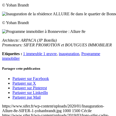
© Yohan Brandt
© Yohan Brandt
Architecte: ARPACA (JP Botella)
Promoteurs: SIFER PROMOTION et BOUYGUES IMMOBILIER
Etiquettes :
1 immeuble 1 œuvre
,
inauguration
,
Programme
immobilier
Partager cette publication
Partager sur Facebook
Partager sur X
Partager sur Pinterest
Partager sur LinkedIn
Partager par Mail
https://www.sifer.fr/wp-content/uploads/2020/01/Inauguration-
Allure-8e-SIFER-1-yohanbrandt.jpg
1000
1500
Cécile
https://www.sifer.fr/wp-content/uploads/2019/03/logo-sifer-cadre-