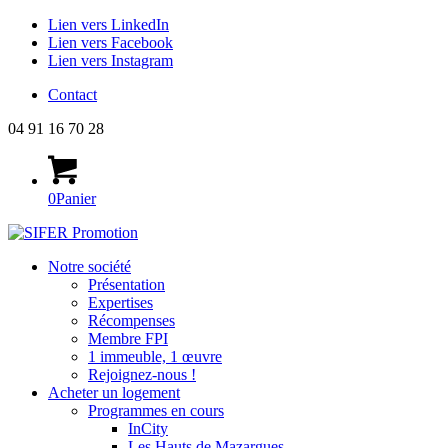
Lien vers LinkedIn
Lien vers Facebook
Lien vers Instagram
Contact
04 91 16 70 28
0
Panier
Notre société
Présentation
Expertises
Récompenses
Membre FPI
1 immeuble, 1 œuvre
Rejoignez-nous !
Acheter un logement
Programmes en cours
InCity
Les Hauts de Mazargues