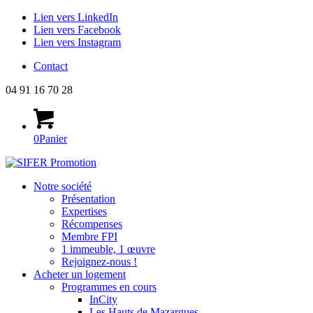
Lien vers LinkedIn
Lien vers Facebook
Lien vers Instagram
Contact
04 91 16 70 28
0
Panier
Notre société
Présentation
Expertises
Récompenses
Membre FPI
1 immeuble, 1 œuvre
Rejoignez-nous !
Acheter un logement
Programmes en cours
InCity
Les Hauts de Mazargues